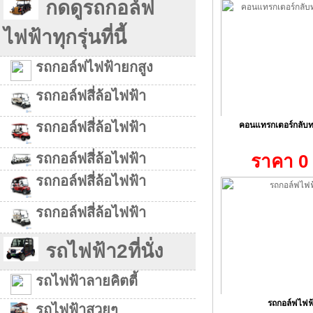
กดดูรถกอล์ฟ
ไฟฟ้าทุกรุ่นที่นี้
รถกอล์ฟไฟฟ้ายกสูง
รถกอล์ฟสี่ล้อไฟฟ้า
รถกอล์ฟสี่ล้อไฟฟ้า
คอนแทรกเตอร์กลับ
รถกอล์ฟสี่ล้อไฟฟ้า
ราคา 0
รถกอล์ฟสี่ล้อไฟฟ้า
รถกอล์ฟสี่ล้อไฟฟ้า
รถไฟฟ้า2ที่นั่ง
รถไฟฟ้าลายคิตตี้
รถกอล์ฟไฟฟ
รถไฟฟ้าสวยๆ