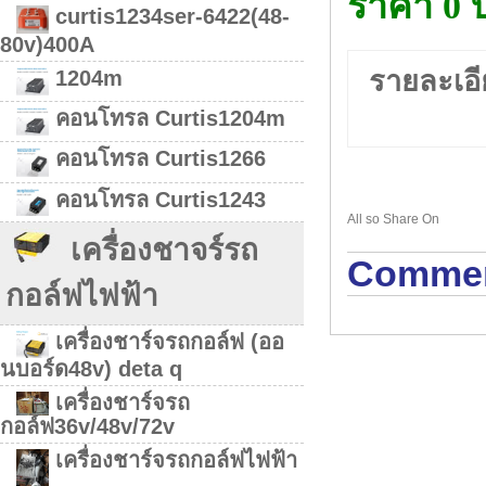
ราคา 0 
curtis1234ser-6422(48-
80v)400A
รายละเอ
1204m
คอนโทรล Curtis1204m
คอนโทรล Curtis1266
คอนโทรล Curtis1243
All so Share On
เครื่องชาจร์รถ
Comme
กอล์ฟไฟฟ้า
เครื่องชาร์จรถกอล์ฟ (ออ
นบอร์ด48v) deta q
เครื่องชาร์จรถ
กอล์ฟ36v/48v/72v
เครื่องชาร์จรถกอล์ฟไฟฟ้า