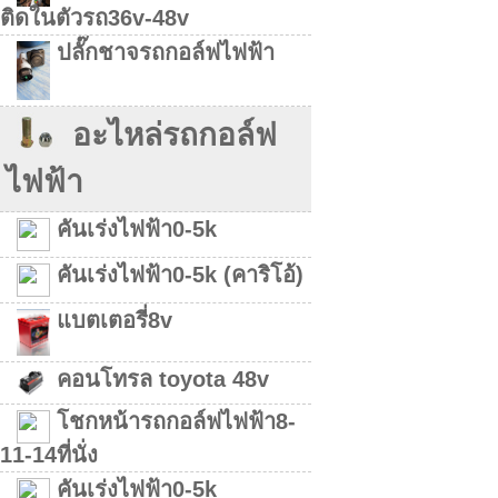
ติดในตัวรถ36v-48v
ปลั๊กชาจรถกอล์ฟไฟฟ้า
อะไหล่รถกอล์ฟ
ไฟฟ้า
คันเร่งไฟฟ้า0-5k
คันเร่งไฟฟ้า0-5k (คาริโอ้)
แบตเตอรี่8v
คอนโทรล toyota 48v
โชกหน้ารถกอล์ฟไฟฟ้า8-
11-14ที่นั่ง
คันเร่งไฟฟ้า0-5k