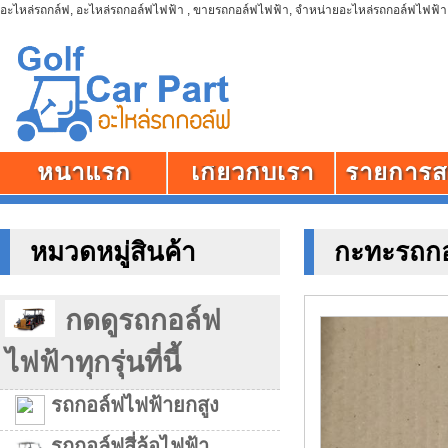
อะไหล่รถกล์ฟ, อะไหล่รถกอล์ฟไฟฟ้า , ขายรถกอล์ฟไฟฟ้า, จำหน่ายอะไหล่รถกอล์ฟไฟฟ้า
หน้าแรก
เกี่ยวกับเรา
รายการสิ
หมวดหมู่สินค้า
กะทะรถกอ
กดดูรถกอล์ฟ
ไฟฟ้าทุกรุ่นที่นี้
รถกอล์ฟไฟฟ้ายกสูง
รถกอล์ฟสี่ล้อไฟฟ้า