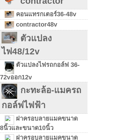
contractor
คอนแทรกเตอร์36-48v
contractor48v
ตัวแปลง
ไฟ48/12v
ตัวแปลงไฟรถกอล์ฟ 36-
72vออก12v
กะทะล้อ-แมครถ
กอล์ฟไฟฟ้า
ฝาครอบลายแมคขนาด
8นิ้วและขนาด10นิ้ว
ฝาครอบลายแมคขนาด