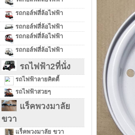
รถกอล์ฟสี่ล้อไฟฟ้า
รถกอล์ฟสี่ล้อไฟฟ้า
รถกอล์ฟสี่ล้อไฟฟ้า
รถกอล์ฟสี่ล้อไฟฟ้า
รถไฟฟ้า2ที่นั่ง
รถไฟฟ้าลายคิตตี้
รถไฟฟ้าสวยๆ
แร็คพวงมาลัย
ขวา
แร็คพวงมาลัย ขวา