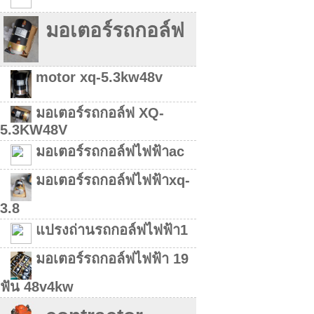
มอเตอร์รถกอล์ฟ
motor xq-5.3kw48v
มอเตอร์รถกอล์ฟ XQ-
5.3KW48V
มอเตอร์รถกอล์ฟไฟฟ้าac
มอเตอร์รถกอล์ฟไฟฟ้าxq-
3.8
แปรงถ่านรถกอล์ฟไฟฟ้า1
มอเตอร์รถกอล์ฟไฟฟ้า 19
ฟัน 48v4kw