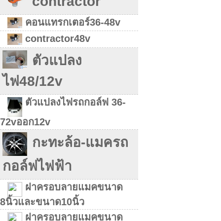
contractor
คอนแทรกเตอร์36-48v
contractor48v
ตัวแปลง
ไฟ48/12v
ตัวแปลงไฟรถกอล์ฟ 36-
72vออก12v
กะทะล้อ-แมครถ
กอล์ฟไฟฟ้า
ฝาครอบลายแมคขนาด
8นิ้วและขนาด10นิ้ว
ฝาครอบลายแมคขนาด