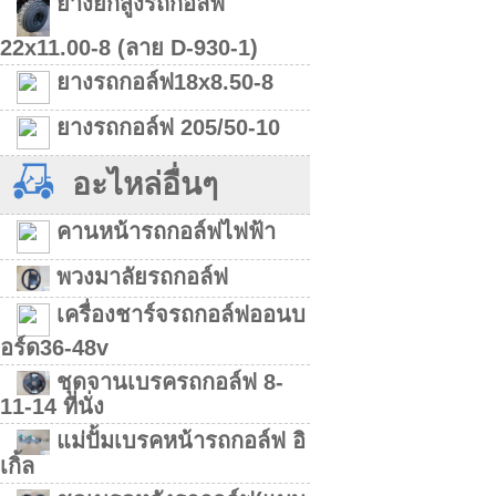
ยางยกสูงรถกอล์ฟ
22x11.00-8 (ลาย D-930-1)
ยางรถกอล์ฟ18x8.50-8
ยางรถกอล์ฟ 205/50-10
อะไหล่อื่นๆ
คานหน้ารถกอล์ฟไฟฟ้า
พวงมาลัยรถกอล์ฟ
เครื่องชาร์จรถกอล์ฟออนบ
อร์ด36-48v
ชุดจานเบรครถกอล์ฟ 8-
11-14 ที่นั่ง
แม่ปั้มเบรคหน้ารถกอล์ฟ อิ
เกิ้ล