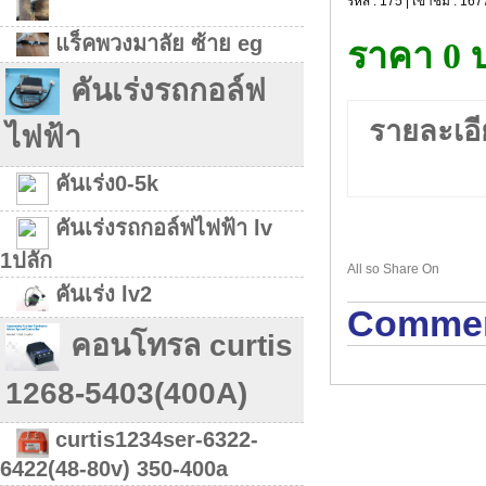
รหัส : 175 | เข้าชม : 167
แร็คพวงมาลัย ซ้าย eg
ราคา 0 
คันเร่งรถกอล์ฟ
รายละเอ
ไฟฟ้า
คันเร่ง0-5k
คันเร่งรถกอล์ฟไฟฟ้า lv
1ปลัก
All so Share On
คันเร่ง lv2
Comme
คอนโทรล curtis
1268-5403(400A)
curtis1234ser-6322-
6422(48-80v) 350-400a