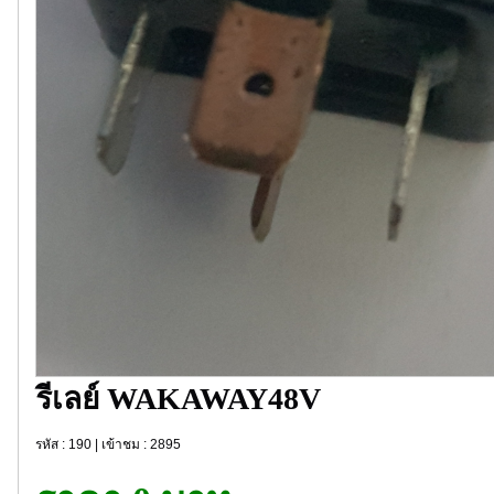
รีเลย์ WAKAWAY48V
รหัส : 190 | เข้าชม : 2895