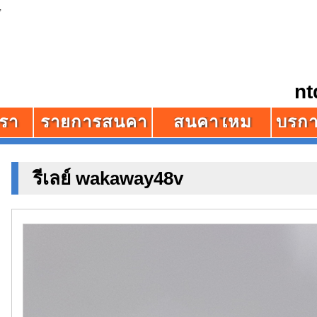
,
nt
เรา
รายการสินค้า
สินค้าใหม่
บริก
รีเลย์ wakaway48v