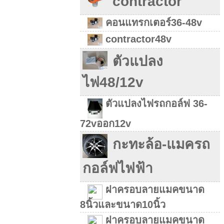
contractor
คอนแทรกเตอร์36-48v
contractor48v
ตัวแปลง
ไฟ48/12v
ตัวแปลงไฟรถกอล์ฟ 36-
72vออก12v
กะทะล้อ-แมครถ
กอล์ฟไฟฟ้า
ฝาครอบลายแมคขนาด
8นิ้วและขนาด10นิ้ว
ฝาครอบลายแมคขนาด