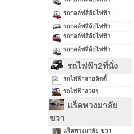
รถกอล์ฟสี่ล้อไฟฟ้า
รถกอล์ฟสี่ล้อไฟฟ้า
รถกอล์ฟสี่ล้อไฟฟ้า
รถกอล์ฟสี่ล้อไฟฟ้า
รถไฟฟ้า2ที่นั่ง
รถไฟฟ้าลายคิตตี้
รถไฟฟ้าสวยๆ
แร็คพวงมาลัย
ขวา
แร็คพวงมาลัย ขวา