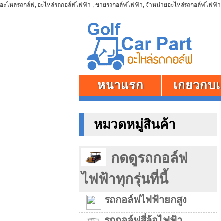
อะไหล่รถกล์ฟ, อะไหล่รถกอล์ฟไฟฟ้า , ขายรถกอล์ฟไฟฟ้า, จำหน่ายอะไหล่รถกอล์ฟไฟฟ้า
หน้าแรก
เกี่ยวกับ
หมวดหมู่สินค้า
กดดูรถกอล์ฟ
ไฟฟ้าทุกรุ่นที่นี้
รถกอล์ฟไฟฟ้ายกสูง
รถกอล์ฟสี่ล้อไฟฟ้า